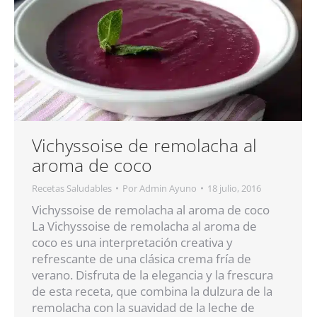
Vichyssoise de remolacha al
aroma de coco
Recetas Saludables
Por
Admin Ayuno
18 julio, 2016
Vichyssoise de remolacha al aroma de coco
La Vichyssoise de remolacha al aroma de
coco es una interpretación creativa y
refrescante de una clásica crema fría de
verano. Disfruta de la elegancia y la frescura
de esta receta, que combina la dulzura de la
remolacha con la suavidad de la leche de