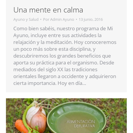
Una mente en calma
Ayuno y Salud
Por
Admin Ayuno
13 junio, 2016
Como bien sabéis, nuestro programa de Mi
Ayuno, incluye entre sus actividades la
relajación y la meditación. Hoy conoceremos
un poco más sobre esta disciplina, y
descubriremos los grandes beneficios que
aporta su práctica para el organismo. Desde
mediados del siglo XX las tradiciones
orientales llegaron a occidente y adquirieron
cierta importancia. Hoy en día…