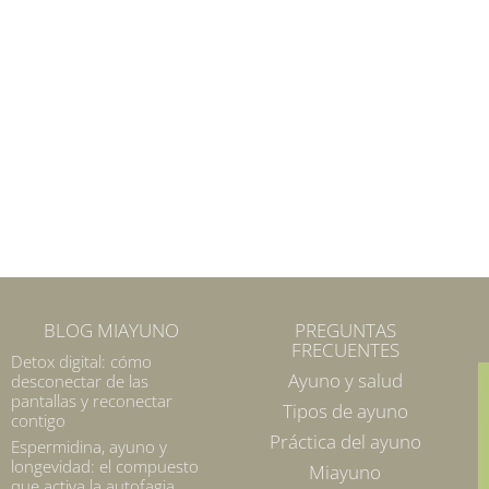
BLOG MIAYUNO
PREGUNTAS
FRECUENTES
Detox digital: cómo
Ayuno y salud
desconectar de las
pantallas y reconectar
Tipos de ayuno
contigo
Práctica del ayuno
Espermidina, ayuno y
longevidad: el compuesto
Miayuno
que activa la autofagia