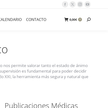
Facebook
X
Instagram
YouTube
page
page
page
page
opens
opens
opens
opens
CALENDARIO
CONTACTO
Buscar:
0,00
€
0
in
in
in
in
new
new
new
new
window
window
window
window
co
lo nos permite valorar tanto el estado de ánimo
a supervisión es fundamental para poder decidir
glo XXI, la herramienta más segura y natural que
Publicaciones Médicas