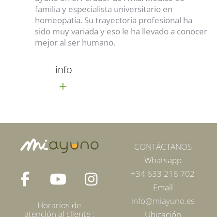
familia y especialista universitario en
homeopatía. Su trayectoria profesional ha
sido muy variada y eso le ha llevado a conocer
mejor al ser humano.
info
CONTÁCTANOS
Whatsapp
+34 633 218 702
Email
info@miayuno.es
Horarios de
atención al cliente :
Ubicación