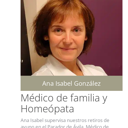
Ana Isabel González
Médico de familia y
Homeópata
Ana Isabel supervisa nuestros retiros de
ayuno en el Parador de Ávila.
Médico de