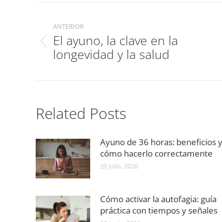
Navegación
entre
ANTERIOR
El ayuno, la clave en la
publicaciones
Publicación
longevidad y la salud
anterior:
Related Posts
Ayuno de 36 horas: beneficios 
cómo hacerlo correctamente
20 julio, 2026
Cómo activar la autofagia: guía
práctica con tiempos y señales