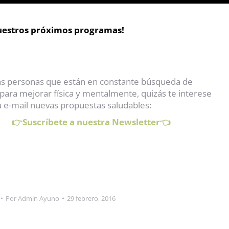
uestros próximos programas!
las personas que están en constante búsqueda de
para mejorar física y mentalmente, quizás te interese
tu e-mail nuevas propuestas saludables:
👉Suscríbete a nuestra Newsletter👈
Por
Admin Ayuno
29 febrero, 2016