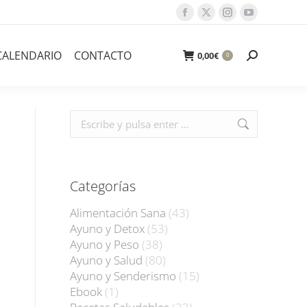
Facebook
X
Instagram
YouTube
page
page
page
page
opens
opens
opens
opens
CALENDARIO
CONTACTO
Buscar:
0,00
€
0
in
in
in
in
new
new
new
new
window
window
window
window
Buscar:
Categorías
Alimentación Sana
(43)
Ayuno y Detox
(53)
Ayuno y Peso
(38)
Ayuno y Salud
(80)
Ayuno y Senderismo
(15)
Ebook
(1)