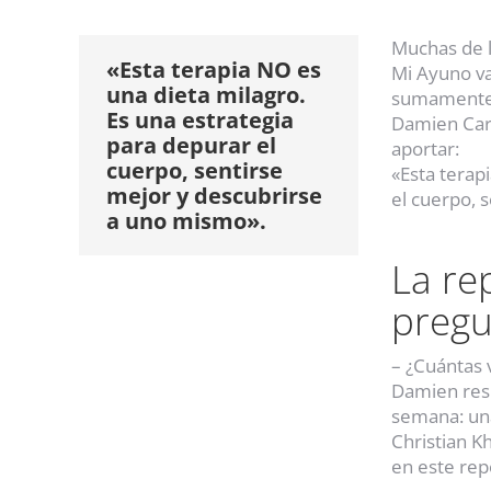
Muchas de l
«Esta terapia NO es
Mi Ayuno va
una dieta milagro.
sumamente c
Es una estrategia
Damien Carb
para depurar el
aportar:
cuerpo, sentirse
«Esta terap
mejor y descubrirse
el cuerpo, 
a uno mismo».
La re
pregu
– ¿Cuántas 
Damien res
semana: una
Christian K
en este rep