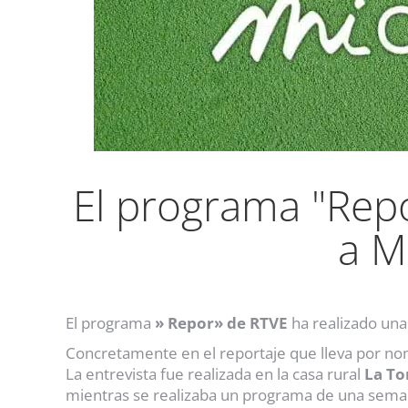
El programa "Repo
a M
El programa
» Repor» de RTVE
ha realizado una
Concretamente en el reportaje que lleva por nom
La entrevista fue realizada en la casa rural
La To
mientras se realizaba un programa de una sema