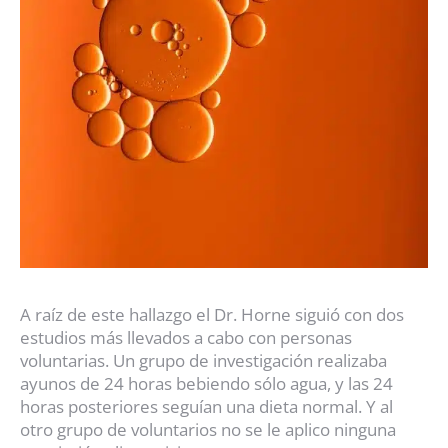
A raíz de este hallazgo el Dr. Horne siguió con dos
estudios más llevados a cabo con personas
voluntarias. Un grupo de investigación realizaba
ayunos de 24 horas bebiendo sólo agua, y las 24
horas posteriores seguían una dieta normal. Y al
otro grupo de voluntarios no se le aplico ninguna