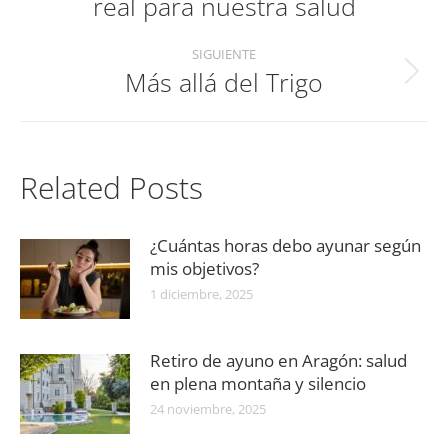
publicaciones
real para nuestra salud
anterior:
SIGUIENTE
Más allá del Trigo
Publicación
siguiente:
Related Posts
¿Cuántas horas debo ayunar según
mis objetivos?
1 diciembre, 2025
Retiro de ayuno en Aragón: salud
en plena montaña y silencio
24 noviembre, 2025