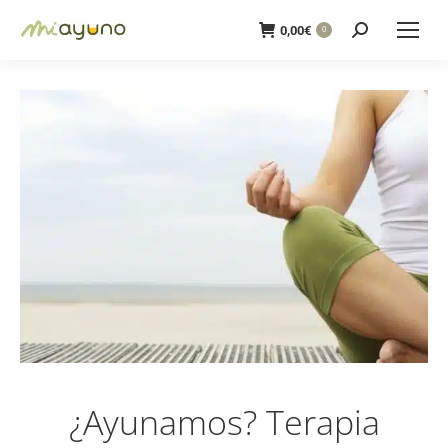
Buscar:
0,00
€
0
¿Ayunamos? Terapia