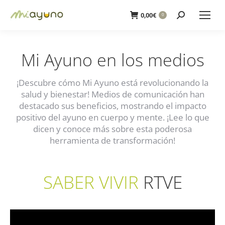
Buscar:
0,00
€
0
Mi Ayuno en los medios
¡Descubre cómo Mi Ayuno está revolucionando la
salud y bienestar! Medios de comunicación han
destacado sus beneficios, mostrando el impacto
positivo del ayuno en cuerpo y mente. ¡Lee lo que
dicen y conoce más sobre esta poderosa
herramienta de transformación!
SABER VIVIR
RTVE