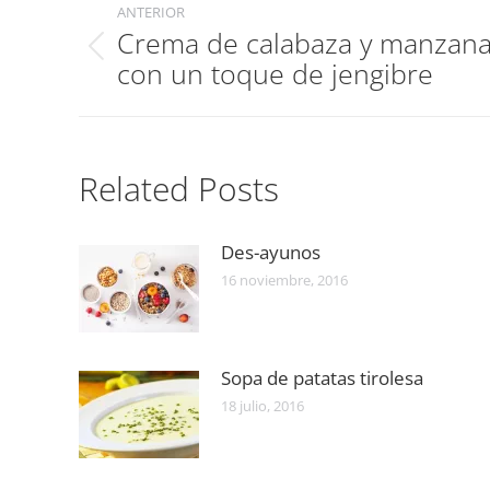
ANTERIOR
entre
Crema de calabaza y manzan
Publicación
publicaciones
con un toque de jengibre
anterior:
Related Posts
Des-ayunos
16 noviembre, 2016
Sopa de patatas tirolesa
18 julio, 2016