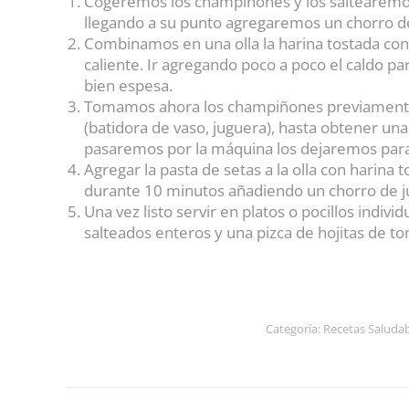
Cogeremos los champiñones y los saltearemos
llegando a su punto agregaremos un chorro de j
Combinamos en una olla la harina tostada con 
caliente. Ir agregando poco a poco el caldo pa
bien espesa.
Tomamos ahora los champiñones previamente 
(batidora de vaso, juguera), hasta obtener un
pasaremos por la máquina los dejaremos para 
Agregar la pasta de setas a la olla con harina
durante 10 minutos añadiendo un chorro de jug
Una vez listo servir en platos o pocillos ind
salteados enteros y una pizca de hojitas de tom
Categoría:
Recetas Saluda
Navegación