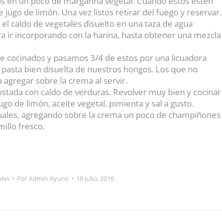
 en un poco de margarina vegetal. Cuando estos estén
ugo de limón. Una vez listos retirar del fuego y reservar.
el caldo de vegetales disuelto en una taza de agua
ra ir incorporando con la harina, hasta obtener una mezcla
cocinados y pasamos 3/4 de estos por una licuadora
a pasta bien disuelta de nuestros hongos. Los que no
agregar sobre la crema al servir.
 tostada con caldo de verduras. Revolver muy bien y cocinar
o de limón, aceite vegetal, pimienta y sal a gusto.
ividuales, agregando sobre la crema un poco de champiñones
illo fresco.
bles
Por
Admin Ayuno
18 julio, 2016