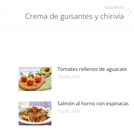
SIGUIENTE
a
Crema de guisantes y chirivía
Publicación
siguiente:
Tomates rellenos de aguacate
18 julio, 2016
Salmón al horno con espinacas
18 julio, 2016