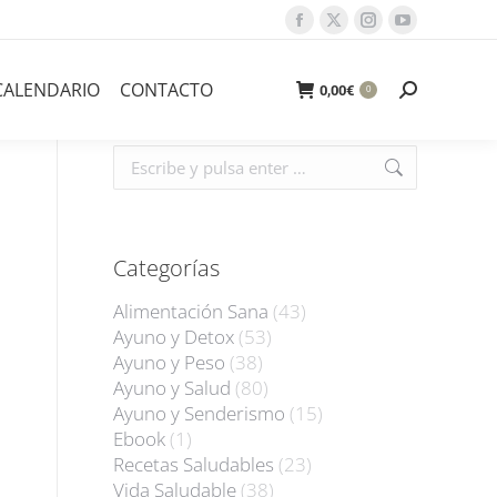
Facebook
X
Instagram
YouTube
page
page
page
page
opens
opens
opens
opens
CALENDARIO
CONTACTO
Buscar:
0,00
€
0
in
in
in
in
new
new
new
new
Buscar:
window
window
window
window
Categorías
Alimentación Sana
(43)
Ayuno y Detox
(53)
Ayuno y Peso
(38)
Ayuno y Salud
(80)
Ayuno y Senderismo
(15)
Ebook
(1)
Recetas Saludables
(23)
Vida Saludable
(38)