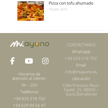
Pizza con tofu ahumado
18 julio, 2016
CONTÁCTANOS
Whatsapp
+34 633 218 702
Email
info@miayuno.es
Horarios de
atención al cliente :
Ubicación
9h – 20h
Calle Francesc Rius i
Taulet, 25, 08850 –
Teléfonos
Gavà (Barcelona)
+34 633 218 702
+34 629 94 56 47