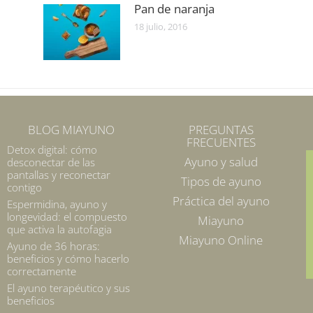
Pan de naranja
18 julio, 2016
BLOG MIAYUNO
PREGUNTAS
FRECUENTES
Detox digital: cómo
Ayuno y salud
desconectar de las
pantallas y reconectar
Tipos de ayuno
contigo
Práctica del ayuno
Espermidina, ayuno y
longevidad: el compuesto
Miayuno
que activa la autofagia
Miayuno Online
Ayuno de 36 horas:
beneficios y cómo hacerlo
correctamente
El ayuno terapéutico y sus
beneficios