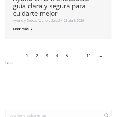
guía clara y segura para
cuidarte mejor
Ayuno y Detox
,
Ayuno y Salud
28 abril, 2026
Leer más
1
2
3
4
5
…
11
→
test
Buscar: