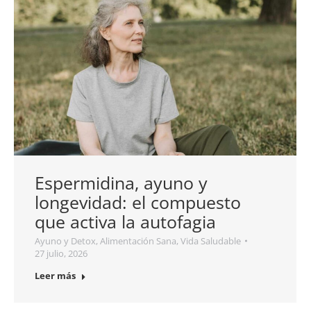
Espermidina, ayuno y
longevidad: el compuesto
que activa la autofagia
Ayuno y Detox
,
Alimentación Sana
,
Vida Saludable
27 julio, 2026
Leer más