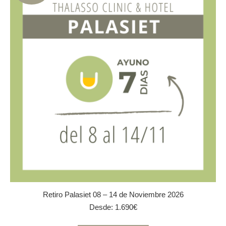
opciones
se
pueden
elegir
en
la
página
de
producto
Retiro Palasiet 08 – 14 de Noviembre 2026
Desde:
1.690
€