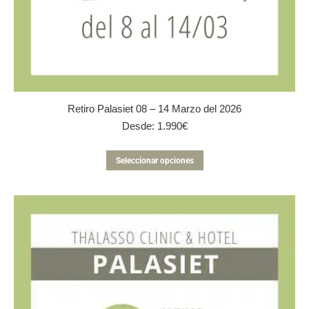
Retiro Palasiet 08 – 14 Marzo del 2026
Desde:
1.990
€
Este
Seleccionar opciones
producto
tiene
múltiples
variantes.
Las
opciones
se
pueden
elegir
en
la