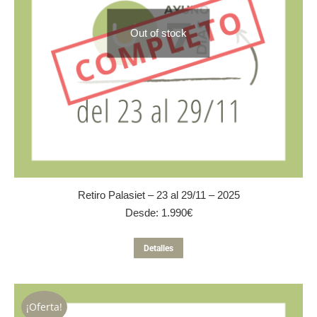
Out of stock
Retiro Palasiet – 23 al 29/11 – 2025
Desde:
1.990
€
Este
Detalles
producto
tiene
múltiples
variantes.
¡Oferta!
Las