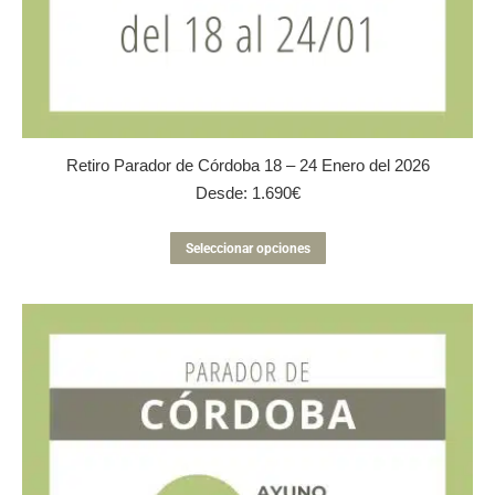
Retiro Parador de Córdoba 18 – 24 Enero del 2026
Desde:
1.690
€
Este
Seleccionar opciones
producto
tiene
múltiples
variantes.
Las
opciones
se
pueden
elegir
en
la