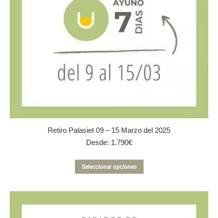
página
de
producto
Retiro Palasiet 09 – 15 Marzo del 2025
Desde:
1.790
€
Este
Seleccionar opciones
producto
tiene
múltiples
variantes.
Las