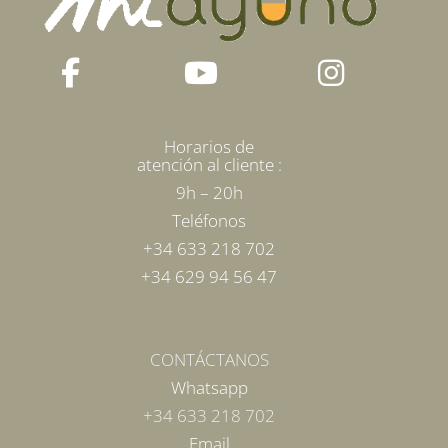
página
de
producto
Horarios de
atención al cliente :
9h – 20h
Teléfonos
+34 633 218 702
+34 629 94 56 47
CONTÁCTANOS
Whatsapp
+34 633 218 702
Email