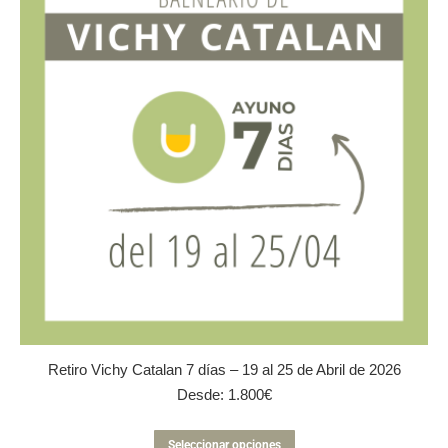
opciones
se
pueden
elegir
en
la
página
de
producto
Retiro Vichy Catalan 7 días – 19 al 25 de Abril de 2026
Desde:
1.800
€
Este
Seleccionar opciones