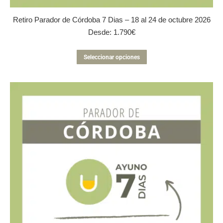
Retiro Parador de Córdoba 7 Dias – 18 al 24 de octubre 2026
Desde:
1.790
€
Este
Seleccionar opciones
producto
tiene
múltiples
variantes.
Las
opciones
se
pueden
elegir
en
la
página
de
producto