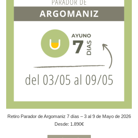
opciones
se
pueden
elegir
en
la
página
de
producto
Retiro Parador de Argomaniz 7 días – 3 al 9 de Mayo de 2026
Desde:
1.890
€
Este