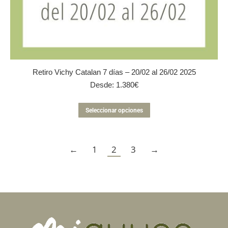
Retiro Vichy Catalan 7 días – 20/02 al 26/02 2025
Desde:
1.380
€
Este
Seleccionar opciones
producto
tiene
múltiples
←
1
2
3
variantes.
→
Las
opciones
se
pueden
elegir
en
la