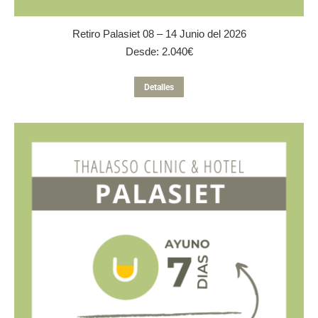
Retiro Palasiet 08 – 14 Junio del 2026
Desde:
2.040
€
Este
Detalles
producto
tiene
múltiples
variantes.
Las
opciones
se
pueden
elegir
en
la
página
de
producto