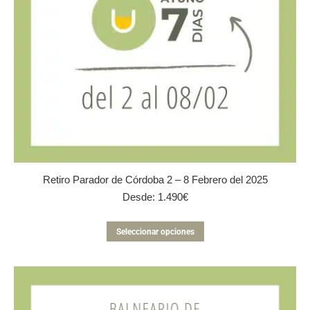
página
de
producto
Retiro Parador de Córdoba 2 – 8 Febrero del 2025
Desde:
1.490
€
Este
Seleccionar opciones
producto
tiene
múltiples
variantes.
Las