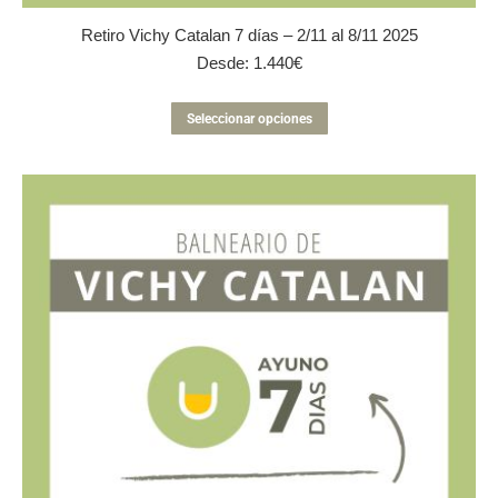
Retiro Vichy Catalan 7 días – 2/11 al 8/11 2025
Desde:
1.440
€
Este
Seleccionar opciones
producto
tiene
múltiples
variantes.
Las
opciones
se
pueden
elegir
en
la
página
de
producto