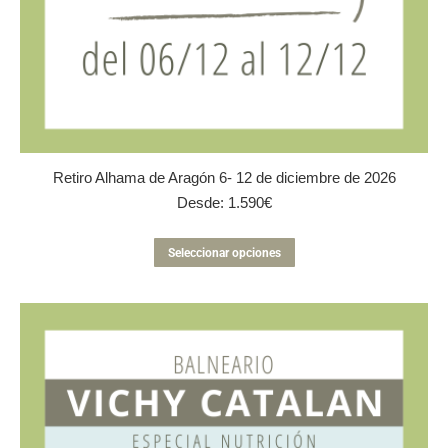
Retiro Alhama de Aragón 6- 12 de diciembre de 2026
Desde:
1.590
€
Este
Seleccionar opciones
producto
tiene
múltiples
variantes.
Las
opciones
se
pueden
elegir
en