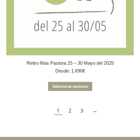
Retiro Mas Pastora 25 – 30 Mayo del 2025
Desde:
1.690
€
Este
Seleccionar opciones
producto
tiene
múltiples
1
2
3
variantes.
→
Las
opciones
se
pueden