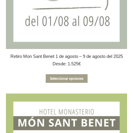
Retiro Mon Sant Benet 1 de agosto – 9 de agosto del 2025
Desde:
1.525
€
Este
Seleccionar opciones
producto
tiene
múltiples
variantes.
Las
opciones
se
pueden
elegir