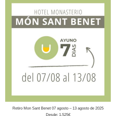
variantes.
Las
opciones
se
pueden
elegir
en
la
página
de
producto
Retiro Mon Sant Benet 07 agosto – 13 agosto de 2025
Desde:
1.525
€