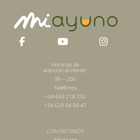
elegir
en
la
página
de
producto
Horarios de
atención al cliente :
9h – 20h
Teléfonos
+34 633 218 702
+34 629 94 56 47
CONTÁCTANOS
Whatsapp