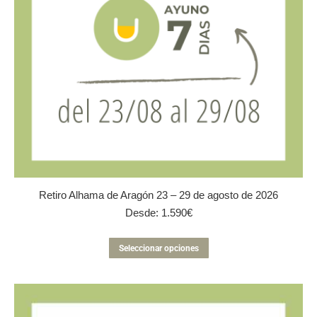
Retiro Alhama de Aragón 23 – 29 de agosto de 2026
Desde:
1.590
€
Este
Seleccionar opciones
producto
tiene
múltiples
variantes.
Las