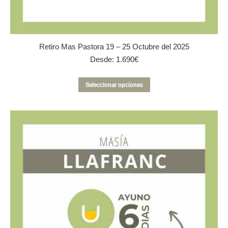
Retiro Mas Pastora 19 – 25 Octubre del 2025
Desde:
1.690
€
Este
Seleccionar opciones
producto
tiene
múltiples
variantes.
Las
opciones
se
pueden
elegir
en
la
página
de
producto