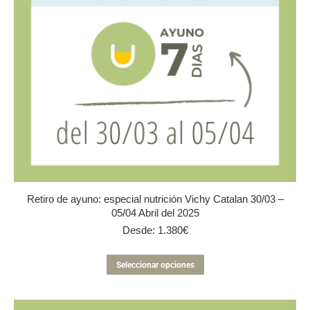
la
página
de
producto
Retiro de ayuno: especial nutrición Vichy Catalan 30/03 –
05/04 Abril del 2025
Desde:
1.380
€
Este
Seleccionar opciones
producto
tiene
múltiples