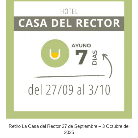
variantes.
Las
opciones
se
pueden
elegir
en
la
página
de
producto
Retiro La Casa del Rector 27 de Septiembre – 3 Octubre del
2025