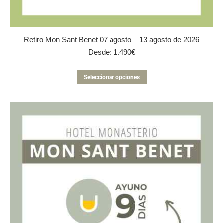
Retiro Mon Sant Benet 07 agosto – 13 agosto de 2026
Desde:
1.490
€
Este
Seleccionar opciones
producto
tiene
múltiples
variantes.
Las
opciones
se
pueden
elegir
en
la
página
de
producto