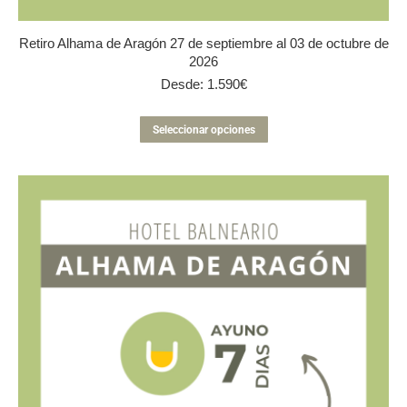
Retiro Alhama de Aragón 27 de septiembre al 03 de octubre de
2026
Desde:
1.590
€
Este
Seleccionar opciones
producto
tiene
múltiples
variantes.
Las
opciones
se
pueden
elegir
en
la
página
de
producto