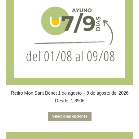
en
la
página
de
producto
Retiro Mon Sant Benet 1 de agosto – 9 de agosto del 2026
Desde:
1.890
€
Este
Seleccionar opciones
producto
tiene
múltiples