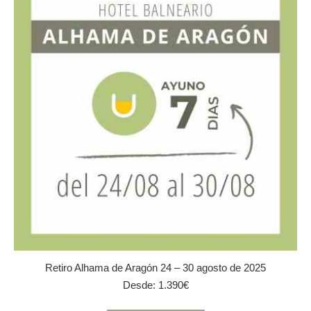
opciones
se
pueden
elegir
en
la
página
de
producto
Retiro Alhama de Aragón 24 – 30 agosto de 2025
Desde:
1.390
€