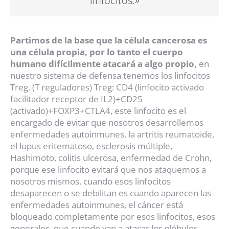
linfocitos.»
Partimos de la base que la célula cancerosa es
una célula propia, por lo tanto el cuerpo
humano difícilmente atacará a algo propio,
en
nuestro sistema de defensa tenemos los linfocitos
Treg, (T reguladores) Treg: CD4 (linfocito activado
facilitador receptor de IL2)+CD25
(activado)+FOXP3+CTLA4, este linfocito es el
encargado de evitar que nosotros desarrollemos
enfermedades autoinmunes, la artritis reumatoide,
el lupus eritematoso, esclerosis múltiple,
Hashimoto, colitis ulcerosa, enfermedad de Crohn,
porque ese linfocito evitará que nos ataquemos a
nosotros mismos, cuando esos linfocitos
desaparecen o se debilitan es cuando aparecen las
enfermedades autoinmunes, el cáncer está
bloqueado completamente por esos linfocitos, esos
generales, que cuando van a atacar los glóbulos