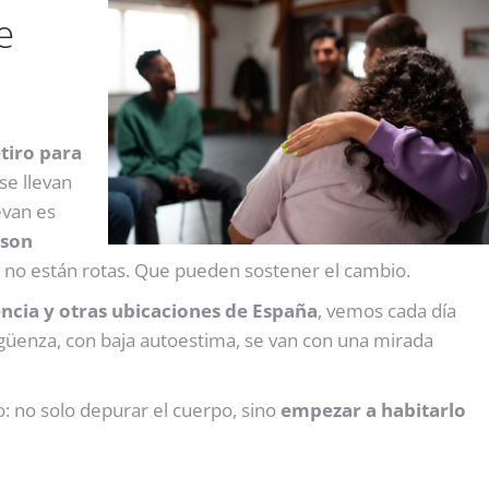
e
tiro para
se llevan
evan es
 son
 no están rotas. Que pueden sostener el cambio.
ncia y otras ubicaciones de España
, vemos cada día
üenza, con baja autoestima, se van con una mirada
o: no solo depurar el cuerpo, sino
empezar a habitarlo