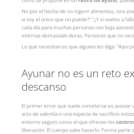
como se propone en un
retiro de ayuno
, pued
No por el hecho de no ingerir alimentos, sino por 
si soy el único que no puede?” “¿Y si vuelvo a fa
cada día para muchas personas con baja autoesti
internas demasiado duras. Personas que no nece
Lo que necesitan es que alguien les diga:
“Aquí pu
Ayunar no es un reto e
descanso
El primer error que suele cometerse es asociar
acto de valentía o una especie de sacrificio esto
entorno seguro como el que ofrecen los
centro
liberación. El cuerpo sabe hacerlo. Forma parte 