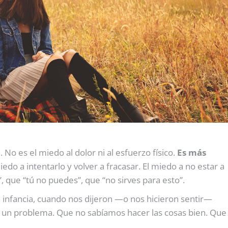
No es el miedo al dolor ni al esfuerzo físico.
Es más
miedo a intentarlo y volver a fracasar. El miedo a no estar a
, que “tú no puedes”, que “no sirves para esto”.
 infancia, cuando nos dijeron —o nos hicieron sentir—
un problema. Que no sabíamos hacer las cosas bien. Que