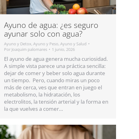
Ayuno de agua: ¿es seguro
ayunar solo con agua?
Ayuno y Detox
,
Ayuno y Peso
,
Ayuno y Salud
Por
Joaquim palomares
1 junio, 2026
El ayuno de agua genera mucha curiosidad.
A simple vista parece una práctica sencilla:
dejar de comer y beber solo agua durante
un tiempo. Pero, cuando miras un poco
más de cerca, ves que entran en juego el
metabolismo, la hidratación, los
electrolitos, la tensión arterial y la forma en
la que vuelves a comer…