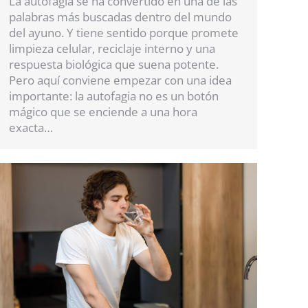
La autofagia se ha convertido en una de las
palabras más buscadas dentro del mundo
del ayuno. Y tiene sentido porque promete
limpieza celular, reciclaje interno y una
respuesta biológica que suena potente.
Pero aquí conviene empezar con una idea
importante: la autofagia no es un botón
mágico que se enciende a una hora
exacta…