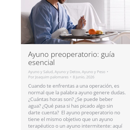
Ayuno preoperatorio: guía
esencial
Ayuno y Salud
,
Ayuno y Detox
,
Ayuno y Peso
Por
Joaquim palomares
8 junio, 2026
Cuando te enfrentas a una operación, es
normal que la palabra ayuno genere dudas.
¿Cuántas horas son? ¿Se puede beber
agua? ¿Qué pasa si has picado algo sin
darte cuenta? El ayuno preoperatorio no
tiene el mismo objetivo que un ayuno
terapéutico o un ayuno intermitente: aquí