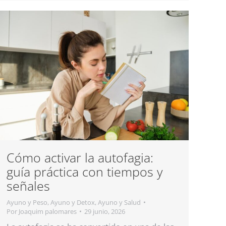
Cómo activar la autofagia:
guía práctica con tiempos y
señales
Ayuno y Peso
,
Ayuno y Detox
,
Ayuno y Salud
Por
Joaquim palomares
29 junio, 2026