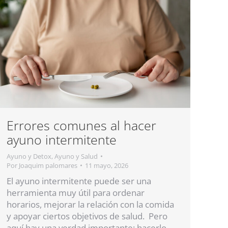
Errores comunes al hacer
ayuno intermitente
Ayuno y Detox
,
Ayuno y Salud
Por
Joaquim palomares
11 mayo, 2026
El ayuno intermitente puede ser una
herramienta muy útil para ordenar
horarios, mejorar la relación con la comida
y apoyar ciertos objetivos de salud. Pero
aquí hay una verdad importante: hacerlo