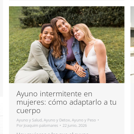
Ayuno intermitente en
mujeres: cómo adaptarlo a tu
cuerpo
Ayuno y Salud
,
Ayuno y Detox
,
Ayuno y Peso
Por
Joaquim palomares
22 junio, 2026