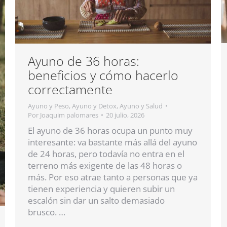
Ayuno de 36 horas:
beneficios y cómo hacerlo
correctamente
Ayuno y Peso
,
Ayuno y Detox
,
Ayuno y Salud
Por
Joaquim palomares
20 julio, 2026
El ayuno de 36 horas ocupa un punto muy
interesante: va bastante más allá del ayuno
de 24 horas, pero todavía no entra en el
terreno más exigente de las 48 horas o
más. Por eso atrae tanto a personas que ya
tienen experiencia y quieren subir un
escalón sin dar un salto demasiado
brusco. …