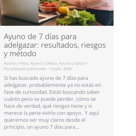
Ayuno de 7 días para
adelgazar: resultados, riesgos
y método
Ayuno y Peso
,
Ayuno y Detox
,
Ayuno y Salud
Por
Joaquim palomares
6 julio, 2026
Si has buscado ayuno de 7 días para
adelgazar, probablemente ya no estás en
fase de curiosidad. Estás buscando saber
cuánto peso se puede perder, cómo se
hace de verdad, qué riesgos tiene y si
merece la pena vivirlo con apoyo. Y aquí
queremos ser muy claros desde el
principio, un ayuno 7 días para…