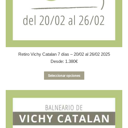
Retiro Vichy Catalan 7 días – 20/02 al 26/02 2025
Desde:
1.380
€
Este
Seleccionar opciones
producto
tiene
múltiples
variantes.
Las
opciones
se
pueden
elegir