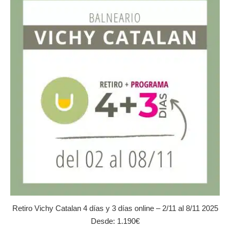
Las
opciones
se
pueden
elegir
en
la
página
de
producto
Retiro Vichy Catalan 4 días y 3 días online – 2/11 al 8/11 2025
Desde:
1.190
€