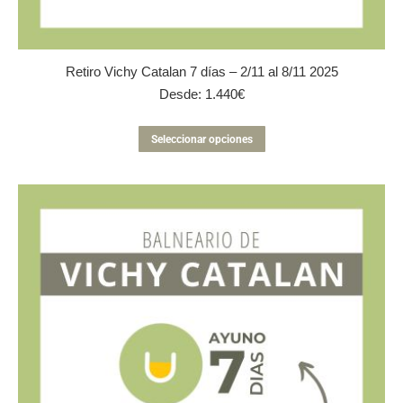
Retiro Vichy Catalan 7 días – 2/11 al 8/11 2025
Desde:
1.440
€
Este
Seleccionar opciones
producto
tiene
múltiples
variantes.
Las
opciones
se
pueden
elegir
en
la
página
de
producto