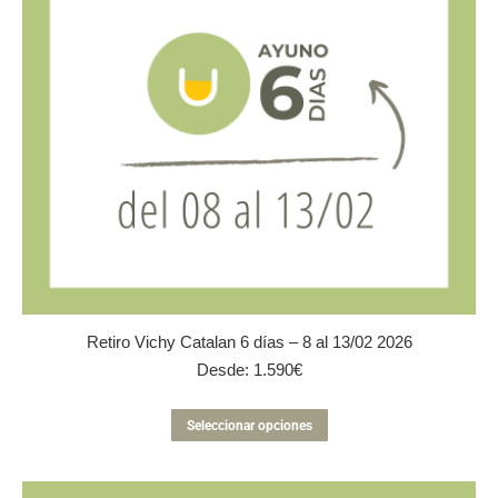
en
la
página
de
producto
Retiro Vichy Catalan 6 días – 8 al 13/02 2026
Desde:
1.590
€
Este
Seleccionar opciones
producto
tiene
múltiples