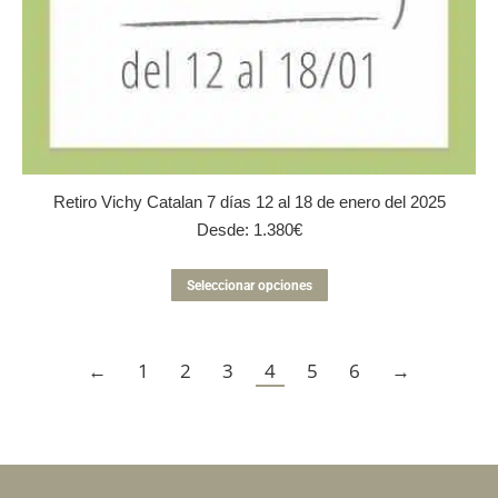
Retiro Vichy Catalan 7 días 12 al 18 de enero del 2025
Desde:
1.380
€
Este
Seleccionar opciones
producto
tiene
múltiples
←
1
2
3
4
5
variantes.
6
→
Las
opciones
se
pueden
elegir