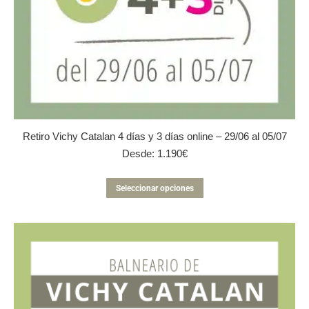
Retiro Vichy Catalan 4 días y 3 días online – 29/06 al 05/07
Desde:
1.190
€
Este
Seleccionar opciones
producto
tiene
múltiples
variantes.
Las
opciones
se
pueden
elegir