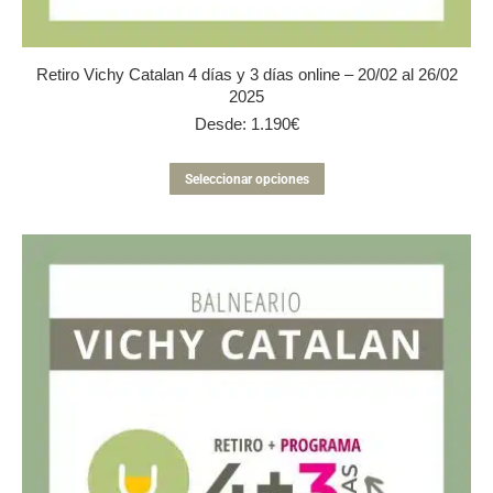
Retiro Vichy Catalan 4 días y 3 días online – 20/02 al 26/02
2025
Desde:
1.190
€
Este
Seleccionar opciones
producto
tiene
múltiples
variantes.
Las
opciones
se
pueden
elegir
en
la
página
de
producto