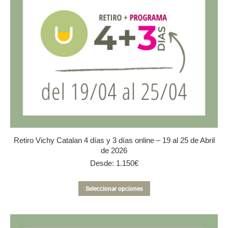
Retiro Vichy Catalan 4 días y 3 días online – 19 al 25 de Abril
de 2026
Desde:
1.150
€
Este
Seleccionar opciones
producto
tiene
múltiples
variantes.