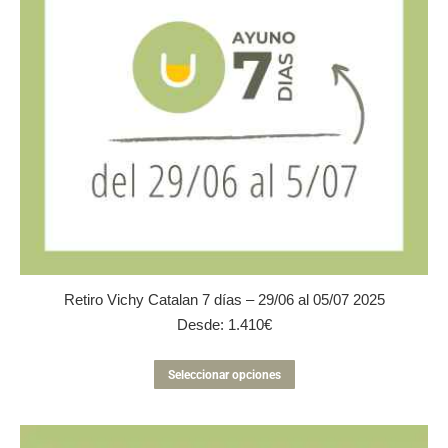
en
la
página
de
producto
Retiro Vichy Catalan 7 días – 29/06 al 05/07 2025
Desde:
1.410
€
Este
Seleccionar opciones
producto
tiene
múltiples