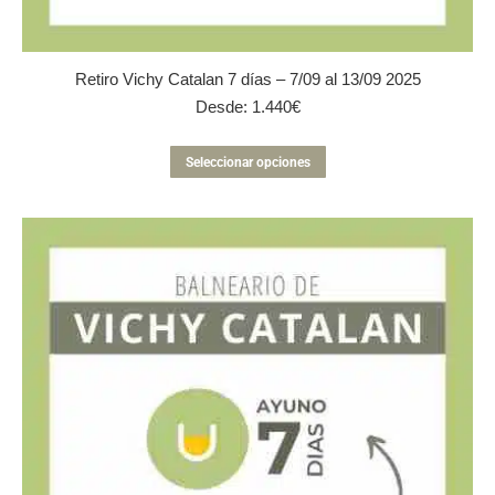
Retiro Vichy Catalan 7 días – 7/09 al 13/09 2025
Desde:
1.440
€
Este
Seleccionar opciones
producto
tiene
múltiples
variantes.
Las
opciones
se
pueden
elegir
en
la
página
de
producto