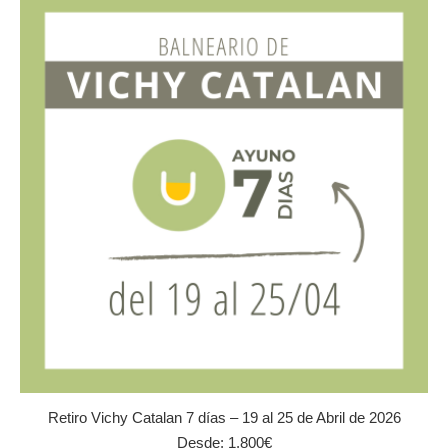
variantes.
Las
opciones
se
pueden
elegir
en
la
página
de
producto
Retiro Vichy Catalan 7 días – 19 al 25 de Abril de 2026
Desde:
1.800
€