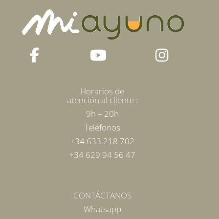
en
la
página
de
producto
Horarios de
atención al cliente :
9h – 20h
Teléfonos
+34 633 218 702
+34 629 94 56 47
CONTÁCTANOS
Whatsapp