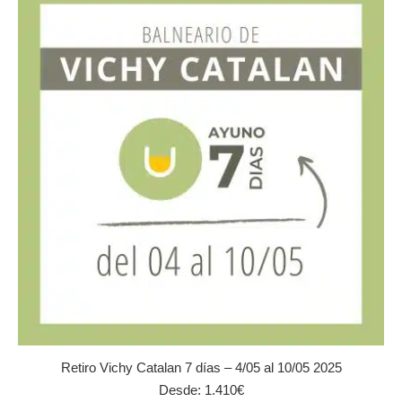
variantes.
Las
opciones
se
pueden
elegir
en
la
página
de
producto
Retiro Vichy Catalan 7 días – 4/05 al 10/05 2025
Desde:
1.410
€