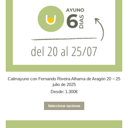
Calmayuno con Fernando Riveira Alhama de Aragón 20 – 25
julio de 2025
Desde:
1.300
€
Este
Seleccionar opciones
producto
tiene
múltiples
variantes.