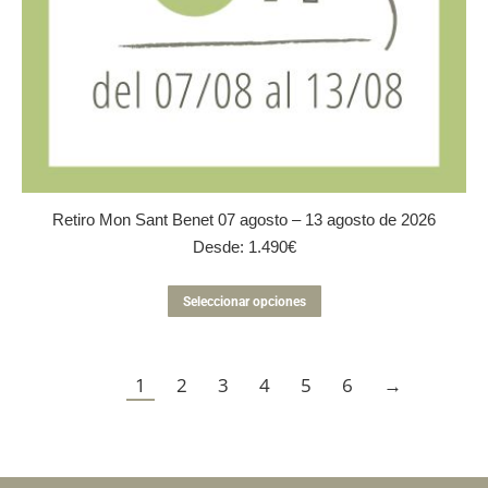
Retiro Mon Sant Benet 07 agosto – 13 agosto de 2026
Desde:
1.490
€
Este
Seleccionar opciones
producto
tiene
múltiples
1
2
3
4
5
variantes.
6
→
Las
opciones
se
pueden