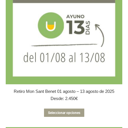
elegir
en
la
página
de
producto
Retiro Mon Sant Benet 01 agosto – 13 agosto de 2025
Desde:
2.450
€
Este
Seleccionar opciones
producto
tiene