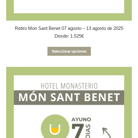
Retiro Mon Sant Benet 07 agosto – 13 agosto de 2025
Desde:
1.525
€
Este
Seleccionar opciones
producto
tiene
múltiples
variantes.
Las
opciones
se
pueden
elegir
en
la
página
de
producto