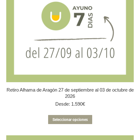
la
página
de
producto
Retiro Alhama de Aragón 27 de septiembre al 03 de octubre de
2026
Desde:
1.590
€
Este
Seleccionar opciones
producto
tiene
múltiples