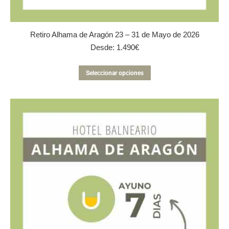
Retiro Alhama de Aragón 23 – 31 de Mayo de 2026
Desde:
1.490
€
Este
Seleccionar opciones
producto
tiene
múltiples
variantes.
Las
opciones
se
pueden
elegir
en
la
página
de
producto