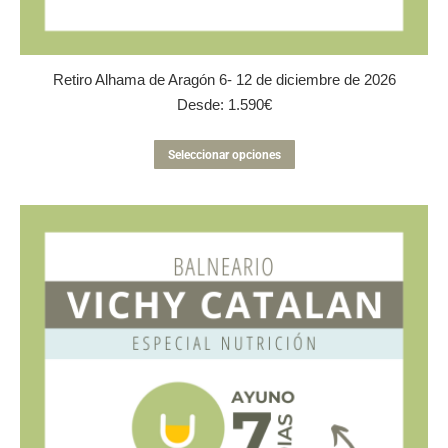
Retiro Alhama de Aragón 6- 12 de diciembre de 2026
Desde:
1.590
€
Este
Seleccionar opciones
producto
tiene
múltiples
variantes.
Las
opciones
se
pueden
elegir
en
la
página
de
producto