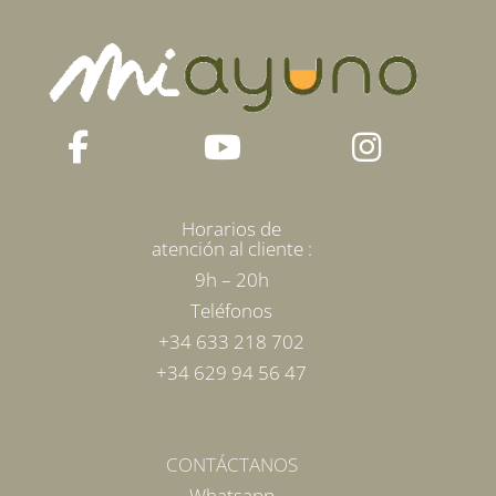
elegir
en
la
página
de
producto
Horarios de
atención al cliente :
9h – 20h
Teléfonos
+34 633 218 702
+34 629 94 56 47
CONTÁCTANOS
Whatsapp