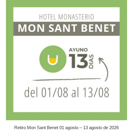
múltiples
variantes.
Las
opciones
se
pueden
elegir
en
la
página
de
producto
Retiro Mon Sant Benet 01 agosto – 13 agosto de 2026