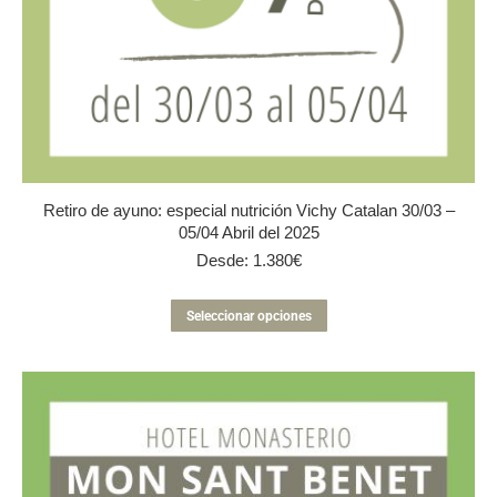
Retiro de ayuno: especial nutrición Vichy Catalan 30/03 –
05/04 Abril del 2025
Desde:
1.380
€
Este
Seleccionar opciones
producto
tiene
múltiples
variantes.
Las
opciones
se
pueden