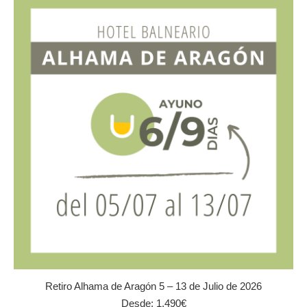
variantes.
Las
opciones
se
pueden
elegir
en
la
página
de
producto
Retiro Alhama de Aragón 5 – 13 de Julio de 2026
Desde:
1.490
€