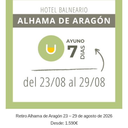
Las
opciones
se
pueden
elegir
en
la
página
de
producto
Retiro Alhama de Aragón 23 – 29 de agosto de 2026
Desde:
1.590
€