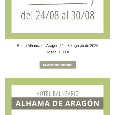
Retiro Alhama de Aragón 24 – 30 agosto de 2025
Desde:
1.390
€
Este
Seleccionar opciones
producto
tiene
múltiples
variantes.
Las
opciones
se
pueden
elegir
en