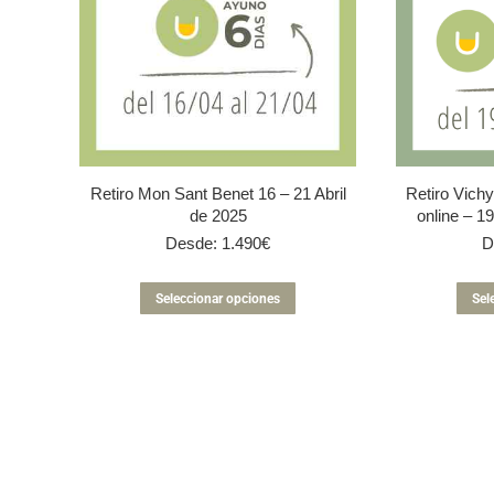
Retiro Mon Sant Benet 16 – 21 Abril
Retiro Vichy
de 2025
online – 19
Desde:
1.490
€
D
Este
Seleccionar opciones
Sel
producto
tiene
múltiples
variantes.
Las
opciones
se
pueden
elegir