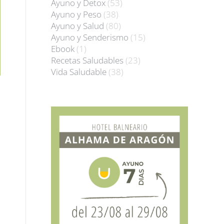
Ayuno y Detox
(53)
Ayuno y Peso
(38)
Ayuno y Salud
(80)
Ayuno y Senderismo
(15)
Ebook
(1)
Recetas Saludables
(23)
Vida Saludable
(38)
o
s
s.
s