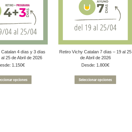
 Catalan 4 días y 3 días
Retiro Vichy Catalan 7 días – 19 al 25
 al 25 de Abril de 2026
de Abril de 2026
esde:
1.150
€
Desde:
1.800
€
Este
Este
eccionar opciones
Seleccionar opciones
producto
product
tiene
tiene
múltiples
múltiple
variantes.
variante
Las
Las
opciones
opcione
se
se
pueden
pueden
elegir
elegir