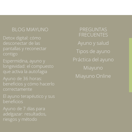
BLOG MIAYUNO
PREGUNTAS
FRECUENTES
Detox digital: cómo
Ayuno y salud
desconectar de las
pantallas y reconectar
Tipos de ayuno
contigo
Práctica del ayuno
Espermidina, ayuno y
longevidad: el compuesto
Miayuno
que activa la autofagia
Miayuno Online
Ayuno de 36 horas:
beneficios y cómo hacerlo
correctamente
El ayuno terapéutico y sus
beneficios
Ayuno de 7 días para
adelgazar: resultados,
riesgos y método