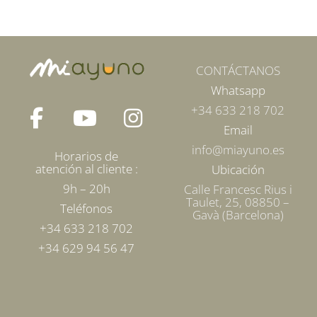
CONTÁCTANOS
Whatsapp
+34 633 218 702
Email
info@miayuno.es
Horarios de
atención al cliente :
Ubicación
9h – 20h
Calle Francesc Rius i
Taulet, 25, 08850 –
Teléfonos
Gavà (Barcelona)
+34 633 218 702
+34 629 94 56 47