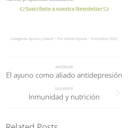
👉Suscríbete a nuestra Newsletter👈
Categoría:
Ayuno y Salud
Por
Admin Ayuno
6 octubre, 2022
Navegación
ANTERIOR
entre
El ayuno como aliado antidepresión
Publicación
publicaciones
anterior:
SIGUIENTE
Inmunidad y nutrición
Publicación
siguiente:
Related Posts