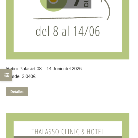
Retiro Palasiet 08 – 14 Junio del 2026
Desde:
2.040
€
Este
Detalles
producto
tiene
múltiples
variantes.
Las
opciones
se