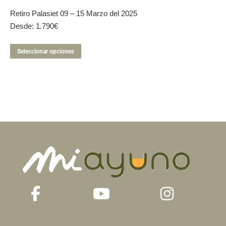
Retiro Palasiet 09 – 15 Marzo del 2025
Desde:
1.790
€
Este
Seleccionar opciones
producto
tiene
múltiples
variantes.
Las
opciones
se
pueden
elegir
en
la
página
de
producto