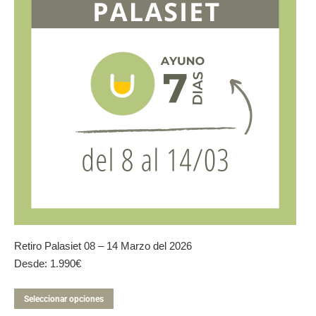
pueden
elegir
en
la
página
de
producto
Retiro Palasiet 08 – 14 Marzo del 2026
Desde:
1.990
€
Este
Seleccionar opciones
producto