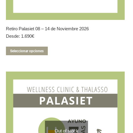
Retiro Palasiet 08 – 14 de Noviembre 2026
Desde:
1.690
€
Este
Seleccionar opciones
producto
tiene
múltiples
variantes.
Las
opciones
se
pueden
elegir
en
la
página
de
Out of stock
producto