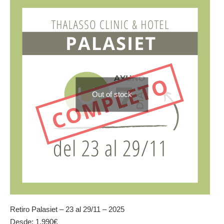
Las
opciones
se
pueden
elegir
en
la
página
de
Out of stock
producto
Retiro Palasiet – 23 al 29/11 – 2025
Desde:
1.990
€