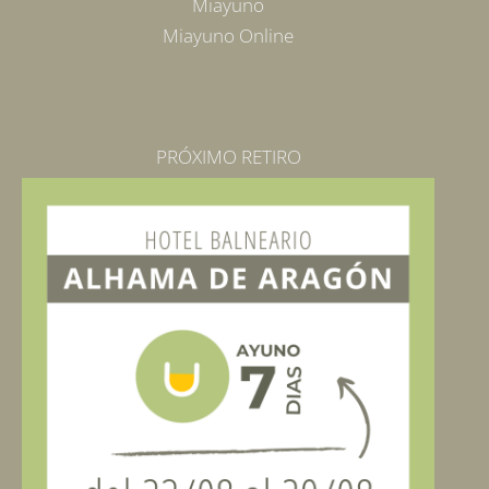
Miayuno
Miayuno Online
PRÓXIMO RETIRO