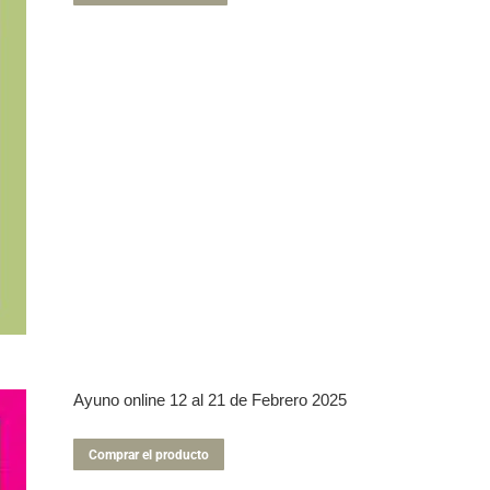
producto
tiene
múltiples
variantes.
Las
opciones
se
pueden
elegir
en
la
página
de
producto
Ayuno online 12 al 21 de Febrero 2025
Comprar el producto