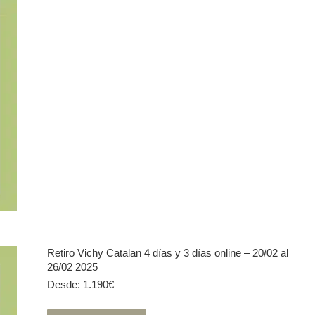
tiene
múltiples
variantes.
Las
opciones
se
pueden
elegir
en
la
página
de
producto
Retiro Vichy Catalan 4 días y 3 días online – 20/02 al
26/02 2025
Desde:
1.190
€