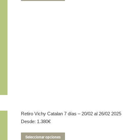
producto
tiene
múltiples
variantes.
Las
opciones
se
pueden
elegir
en
la
página
de
producto
Retiro Vichy Catalan 7 días – 20/02 al 26/02 2025
Desde:
1.380
€
Este
Seleccionar opciones