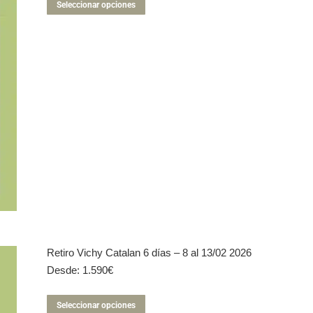
Este
Seleccionar opciones
producto
tiene
múltiples
variantes.
Las
opciones
se
pueden
elegir
en
la
página
de
producto
Retiro Vichy Catalan 6 días – 8 al 13/02 2026
Desde:
1.590
€
Este
Seleccionar opciones