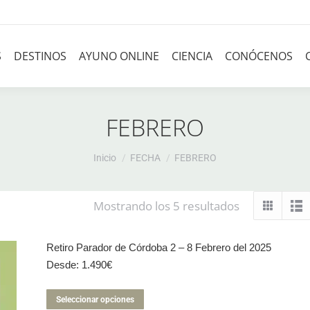
S
DESTINOS
AYUNO ONLINE
CIENCIA
CONÓCENOS
FEBRERO
Estás aquí:
Inicio
FECHA
FEBRERO
Mostrando los 5 resultados
Retiro Parador de Córdoba 2 – 8 Febrero del 2025
Desde:
1.490
€
Este
Seleccionar opciones
producto