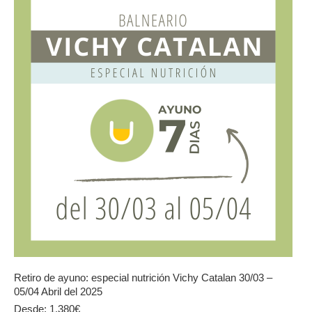
opciones
se
pueden
elegir
en
la
página
de
producto
Retiro de ayuno: especial nutrición Vichy Catalan 30/03 –
05/04 Abril del 2025
Desde:
1.380
€