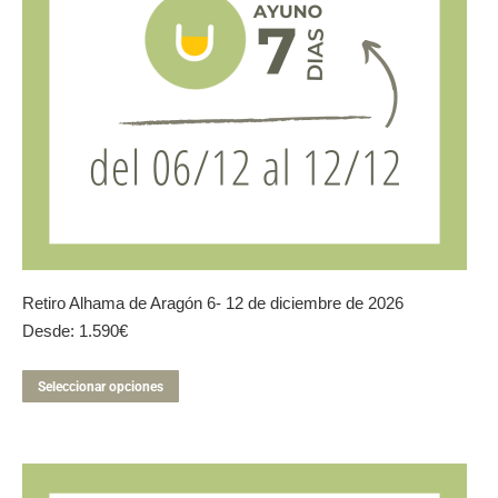
Retiro Alhama de Aragón 6- 12 de diciembre de 2026
Desde:
1.590
€
Este
Seleccionar opciones
producto
tiene
múltiples
variantes.
Las