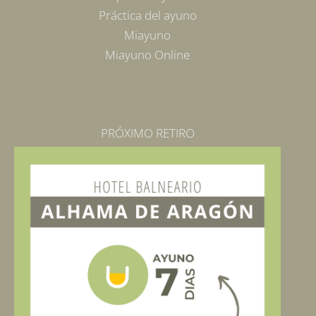
Práctica del ayuno
Miayuno
Miayuno Online
PRÓXIMO RETIRO