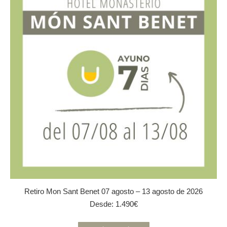
opciones
se
pueden
elegir
en
la
página
de
producto
Retiro Mon Sant Benet 07 agosto – 13 agosto de 2026
Desde:
1.490
€
Este