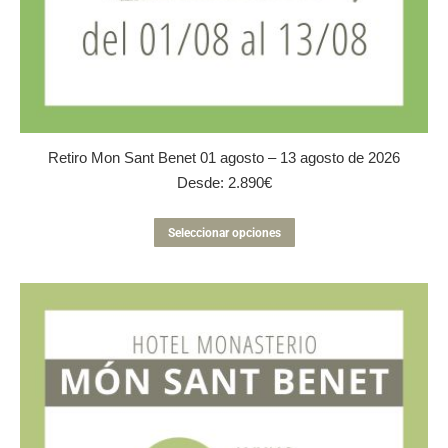
Retiro Mon Sant Benet 01 agosto – 13 agosto de 2026
Desde:
2.890
€
Este
Seleccionar opciones
producto
tiene
múltiples
variantes.
Las
opciones
se
pueden
elegir
en
la