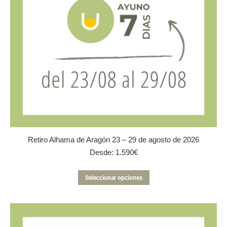
Retiro Alhama de Aragón 23 – 29 de agosto de 2026
Desde:
1.590
€
Este
Seleccionar opciones
producto
tiene
múltiples
variantes.
Las