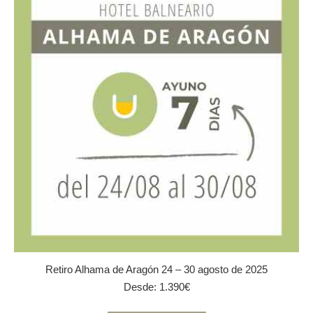
opciones
se
pueden
elegir
en
la
página
de
producto
Retiro Alhama de Aragón 24 – 30 agosto de 2025
Desde:
1.390
€