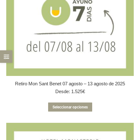
página
de
producto
Retiro Mon Sant Benet 07 agosto – 13 agosto de 2025
Desde:
1.525
€
Este
Seleccionar opciones
producto
tiene
múltiples
variantes.
Las