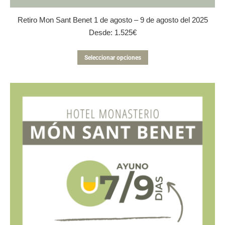
Retiro Mon Sant Benet 1 de agosto – 9 de agosto del 2025
Desde:
1.525
€
Este
Seleccionar opciones
producto
tiene
múltiples
variantes.
Las
opciones
se
pueden
elegir
en
la
página
de
producto