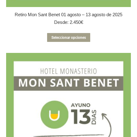
Retiro Mon Sant Benet 01 agosto – 13 agosto de 2025
Desde:
2.450
€
Este
Seleccionar opciones
producto
tiene
múltiples
variantes.
Las
opciones
se
pueden
elegir
en
la
página
de
producto