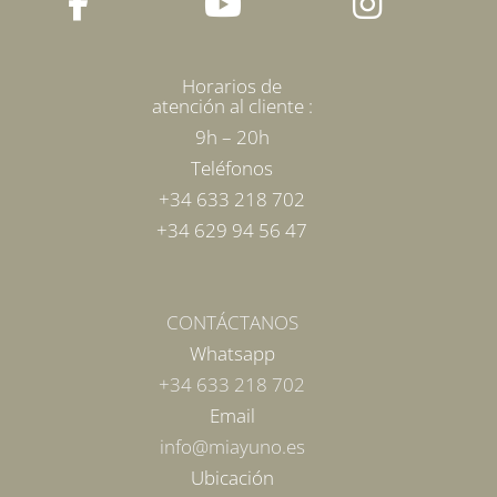
página
de
producto
Horarios de
atención al cliente :
9h – 20h
Teléfonos
+34 633 218 702
+34 629 94 56 47
CONTÁCTANOS
Whatsapp
+34 633 218 702
Email
info@miayuno.es
Ubicación