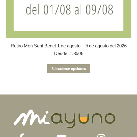
Retiro Mon Sant Benet 1 de agosto – 9 de agosto del 2026
Desde:
1.890
€
Este
Seleccionar opciones
producto
tiene
múltiples
variantes.
Las
opciones
se
pueden
elegir
en
la