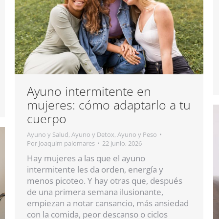
Ayuno intermitente en
mujeres: cómo adaptarlo a tu
cuerpo
Ayuno y Salud
,
Ayuno y Detox
,
Ayuno y Peso
Por
Joaquim palomares
22 junio, 2026
Hay mujeres a las que el ayuno
intermitente les da orden, energía y
menos picoteo. Y hay otras que, después
de una primera semana ilusionante,
empiezan a notar cansancio, más ansiedad
con la comida, peor descanso o ciclos