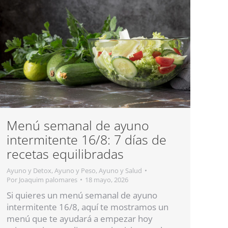
Menú semanal de ayuno
intermitente 16/8: 7 días de
recetas equilibradas
Ayuno y Detox
,
Ayuno y Peso
,
Ayuno y Salud
Por
Joaquim palomares
18 mayo, 2026
Si quieres un menú semanal de ayuno
intermitente 16/8, aquí te mostramos un
menú que te ayudará a empezar hoy