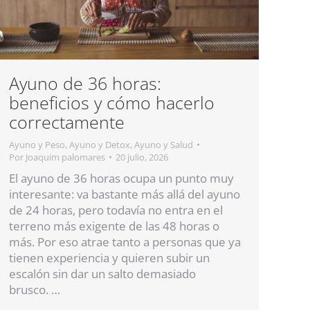
Ayuno de 36 horas:
beneficios y cómo hacerlo
correctamente
Ayuno y Peso
,
Ayuno y Detox
,
Ayuno y Salud
Por
Joaquim palomares
20 julio, 2026
El ayuno de 36 horas ocupa un punto muy
interesante: va bastante más allá del ayuno
de 24 horas, pero todavía no entra en el
terreno más exigente de las 48 horas o
más. Por eso atrae tanto a personas que ya
tienen experiencia y quieren subir un
escalón sin dar un salto demasiado
brusco. …