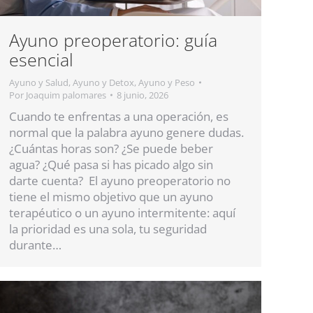
Ayuno preoperatorio: guía
esencial
Ayuno y Salud
,
Ayuno y Detox
,
Ayuno y Peso
Por
Joaquim palomares
8 junio, 2026
Cuando te enfrentas a una operación, es
normal que la palabra ayuno genere dudas.
¿Cuántas horas son? ¿Se puede beber
agua? ¿Qué pasa si has picado algo sin
darte cuenta? El ayuno preoperatorio no
tiene el mismo objetivo que un ayuno
terapéutico o un ayuno intermitente: aquí
la prioridad es una sola, tu seguridad
durante…