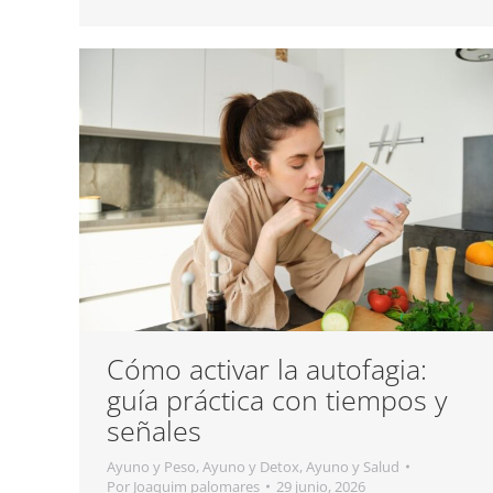
Cómo activar la autofagia:
guía práctica con tiempos y
señales
Ayuno y Peso
,
Ayuno y Detox
,
Ayuno y Salud
Por
Joaquim palomares
29 junio, 2026