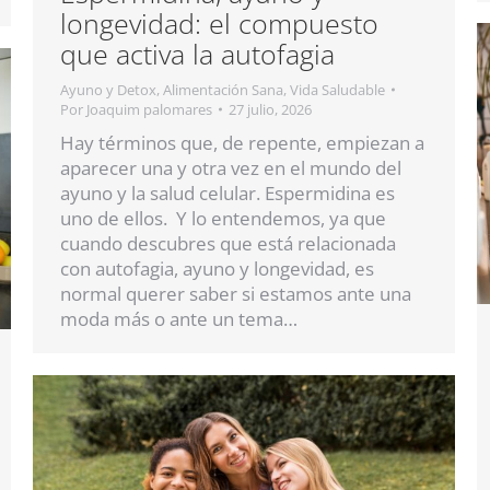
longevidad: el compuesto
que activa la autofagia
Ayuno y Detox
,
Alimentación Sana
,
Vida Saludable
Por
Joaquim palomares
27 julio, 2026
Hay términos que, de repente, empiezan a
aparecer una y otra vez en el mundo del
ayuno y la salud celular. Espermidina es
uno de ellos. Y lo entendemos, ya que
cuando descubres que está relacionada
con autofagia, ayuno y longevidad, es
normal querer saber si estamos ante una
moda más o ante un tema…