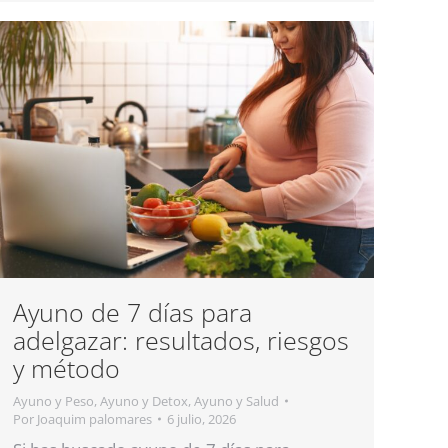
Ayuno de 7 días para
adelgazar: resultados, riesgos
y método
Ayuno y Peso
,
Ayuno y Detox
,
Ayuno y Salud
Por
Joaquim palomares
6 julio, 2026