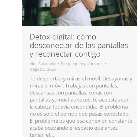
Detox digital: cómo
desconectar de las pantallas
y reconectar contigo
Vida Saludable
Por
Joaquim palomares
3 agosto, 2026
Te despiertas y miras el móvil. Desayunas y
miras el móvil. Trabajas con pantallas,
descansas con pantallas, cenas con
pantallas y, muchas veces, te acuestas con
la cabeza todavía encendida. El problema
no es solo el tiempo que pasas conectado.
El problema es que esa conexión constante
acaba ocupando el espacio que antes
tenían el…