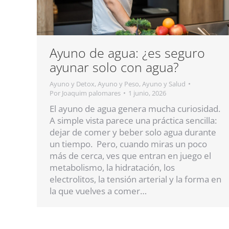
Ayuno de agua: ¿es seguro
ayunar solo con agua?
Ayuno y Detox
,
Ayuno y Peso
,
Ayuno y Salud
Por
Joaquim palomares
1 junio, 2026
El ayuno de agua genera mucha curiosidad.
A simple vista parece una práctica sencilla:
dejar de comer y beber solo agua durante
un tiempo. Pero, cuando miras un poco
más de cerca, ves que entran en juego el
metabolismo, la hidratación, los
electrolitos, la tensión arterial y la forma en
la que vuelves a comer…