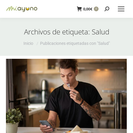
Buscar:
0,00
€
0
Archivos de etiqueta:
Salud
Estás aquí:
Inicio
Publicaciones etiquetadas con "Salud"