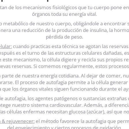
sultan de los mecanismos fisiológicos que tu cuerpo pone 
órganos toda su energía vital.
etabólico de nuestro cuerpo, obligándole a encontrar su e
nera una reducción de la producción de insulina, la horm
pérdida de peso.
lular:
cuando practicas esta técnica se agotan las reservas
espués es el turno de las estructuras celulares dañadas, es
 este mecanismo, la célula digiere y recicla sus propios 
evas reservas. Si comemos regularmente, estos procesos
parte de nuestra energía cotidiana. Al dejar de comer, nue
epararse. El proceso de autofagia permite a la célula gen
 que los órganos vitales siguen funcionando durante el a
 autofagia, los agentes patógenos o sustancias extrañas 
tege nuestro sistema cardiovascular. Además, a diferencia 
las células enfermas necesitan glucosa (azúcar), así que n
a & rejuvenecer:
el método favorece la autofagia que permit
del envejecimiento y ciertos procesos de oxidación.