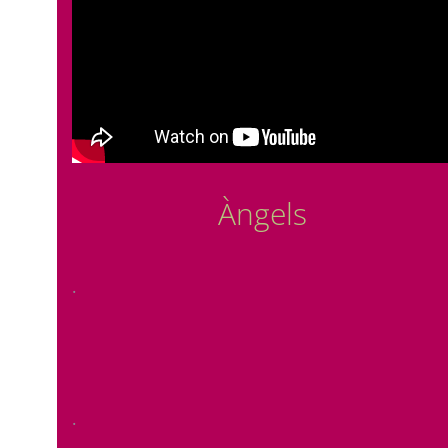
Àngels
.
.