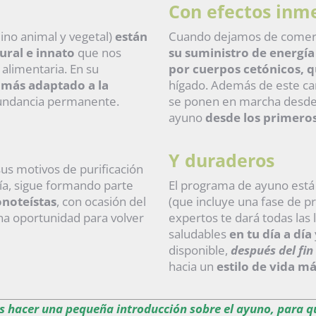
Con efectos inm
eino animal y vegetal)
están
Cuando dejamos de comer
ral e innato
que nos
su suministro de energía 
alimentaria. En su
por
cuerpos cetónicos, qu
 más adaptado a la
hígado. Además de este ca
undancia permanente.
se ponen en marcha desde l
ayuno
desde los primero
Y duraderos
us motivos de purificación
ía, sigue formando parte
El programa de ayuno está
onoteístas
, con ocasión del
(que incluye una fase de p
una
oportunidad para volver
expertos te dará todas las
saludables
en tu día a día
disponible,
después del fi
hacia un
estilo de vida m
es hacer una pequeña introducción sobre el ayuno, para q