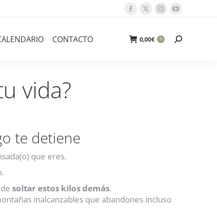
Facebook
X
Instagram
YouTube
page
page
page
page
opens
opens
opens
opens
CALENDARIO
CONTACTO
Buscar:
0,00
€
0
in
in
in
in
new
new
new
new
window
window
window
window
tu vida?
go te detiene
nsada(o) que eres.
o.
pide
soltar estos kilos demás
.
montañas inalcanzables que abandones incluso