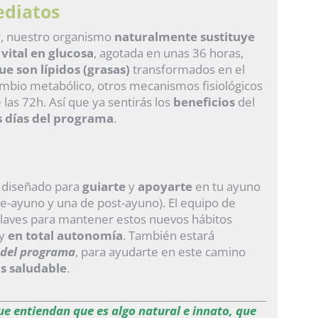
ediatos
, nuestro organismo
naturalmente
sustituye
vital en glucosa
, agotada en unas 36 horas,
e son lípidos (grasas)
transformados en el
mbio metabólico, otros mecanismos fisiológicos
as 72h. Así que ya sentirás los
beneficios
del
s días del programa
.
 diseñado para
guiarte
y
apoyarte
en tu ayuno
re-ayuno y una de post-ayuno). El equipo de
 llaves para mantener estos nuevos hábitos
y
en total autonomía
. También estará
n del programa
, para ayudarte en este camino
ás saludable
.
ue entiendan que es algo natural e innato, que