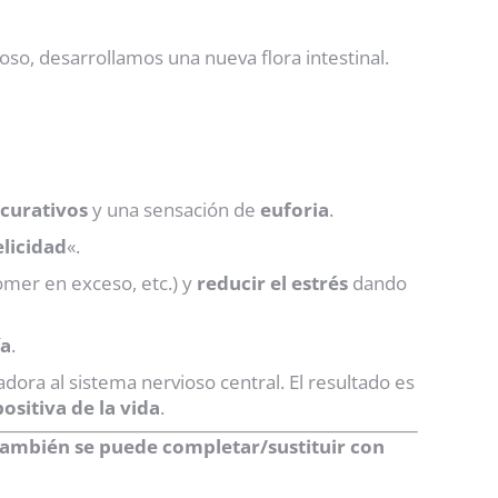
o, desarrollamos una nueva flora intestinal.
curativos
y una sensación de
euforia
.
licidad
«.
omer en exceso, etc.) y
reducir el estrés
dando
a
.
dora al sistema nervioso central. El resultado es
positiva de la vida
.
 También se puede completar/sustituir con