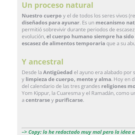
Un proceso natural
Nuestro cuerpo
y el de todos los seres vivos (r
diseñados para ayunar
. Es un
mecanismo natu
permitió sobrevivir durante periodos de escasez 
evolución,
el cuerpo humano siempre ha sido
escasez de alimentos temporaria
que a su ab
Y ancestral
Desde la
Antigüedad
el ayuno era alabado por
s
y
limpieza de cuerpo, mente y alma
. Hoy en d
del calendario de las tres grandes
religiones m
Yom Kippur, la Cuaresma y el Ramadán, como 
a
centrarse
y
purificarse
.
–> Copy: lo he redactado muy mal pero la idea 