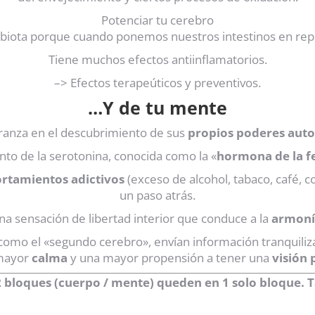
Potenciar tu cerebro
biota porque cuando ponemos nuestros intestinos en repos
Tiene muchos efectos antiinflamatorios.
–> Efectos terapeúticos y preventivos.
…Y de tu
mente
ranza en el descubrimiento de sus
propios poderes auto
to de la serotonina, conocida como la «
hormona de la fe
tamientos adictivos
(exceso de alcohol, tabaco, café, c
un paso atrás.
na sensación de libertad interior que conduce a la
armoní
 como el «segundo cerebro», envían información tranquiliza
 mayor
calma
y una mayor propensión a tener una
visión 
 2 bloques (cuerpo / mente) queden en 1 solo bloque.